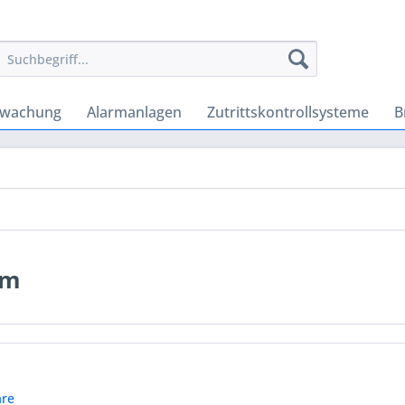
rwachung
Alarmanlagen
Zutrittskontrollsysteme
B
em
re