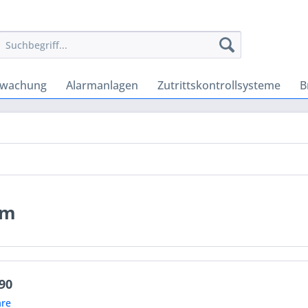
rwachung
Alarmanlagen
Zutrittskontrollsysteme
B
em
90
re