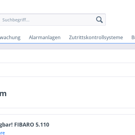
rwachung
Alarmanlagen
Zutrittskontrollsysteme
B
em
gbar! FIBARO 5.110
re