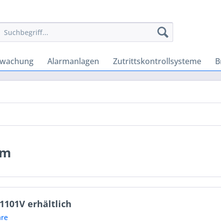
rwachung
Alarmanlagen
Zutrittskontrollsysteme
B
em
1101V erhältlich
re