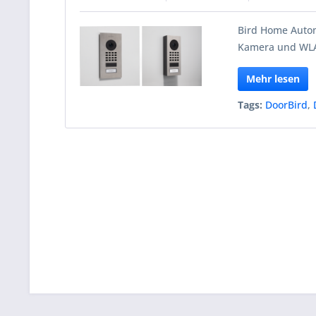
Bird Home Autom
Kamera und WL
Mehr lesen
Tags:
DoorBird
,