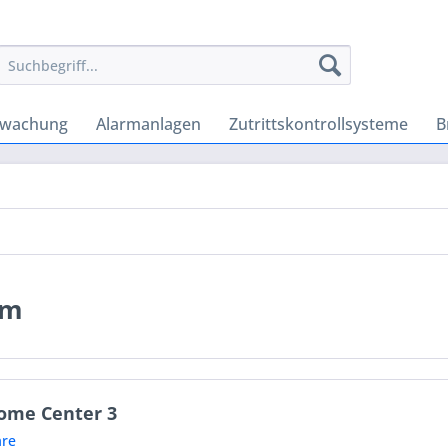
rwachung
Alarmanlagen
Zutrittskontrollsysteme
B
em
Home Center 3
re