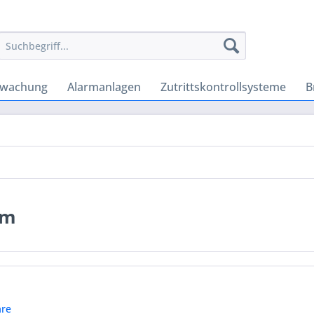
rwachung
Alarmanlagen
Zutrittskontrollsysteme
B
em
re