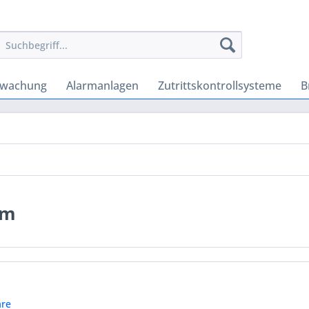
rwachung
Alarmanlagen
Zutrittskontrollsysteme
B
em
re