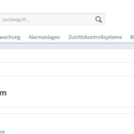
rwachung
Alarmanlagen
Zutrittskontrollsysteme
B
em
re