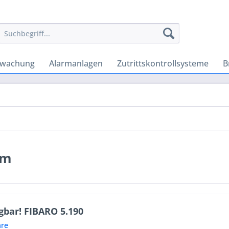
rwachung
Alarmanlagen
Zutrittskontrollsysteme
B
em
gbar! FIBARO 5.190
re