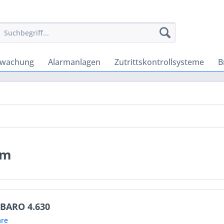
rwachung
Alarmanlagen
Zutrittskontrollsysteme
B
em
IBARO 4.630
re