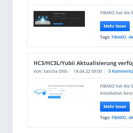
FIBARO hat die S
Mehr lesen
Tags:
FIBARO
,
Ak
HC3/HC3L/Yubii Aktualisierung verfü
Von: Sascha Otto
14.04.22 09:00
0 Kommenta
FIBARO hat die 
Installation berei
Mehr lesen
Tags:
FIBARO
,
Ak