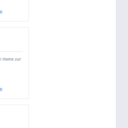
90
ii Home zur
80