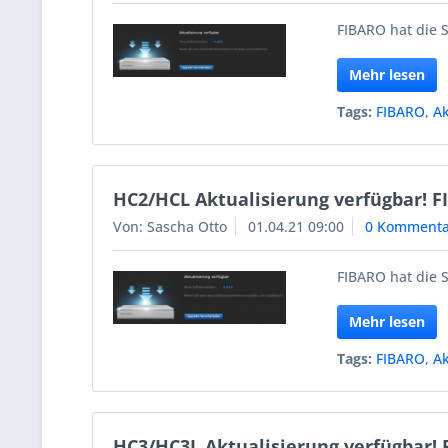
FIBARO hat die S
Mehr lesen
Tags:
FIBARO
,
Ak
HC2/HCL Aktualisierung verfügbar! F
Von: Sascha Otto
01.04.21 09:00
0 Kommenta
FIBARO hat die S
Mehr lesen
Tags:
FIBARO
,
Ak
HC3/HC3L Aktualisierung verfügbar! 