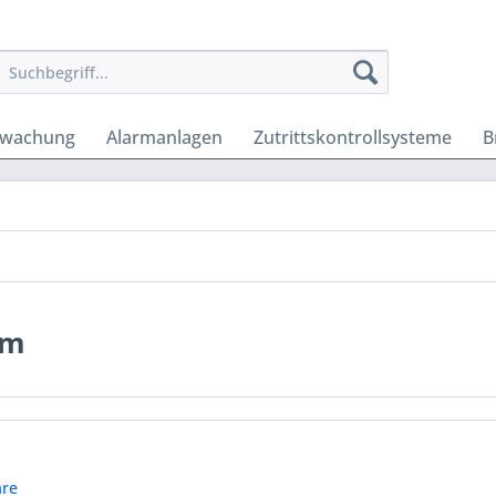
rwachung
Alarmanlagen
Zutrittskontrollsysteme
B
em
re