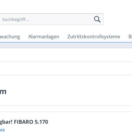
rwachung
Alarmanlagen
Zutrittskontrollsysteme
B
em
gbar! FIBARO 5.170
re