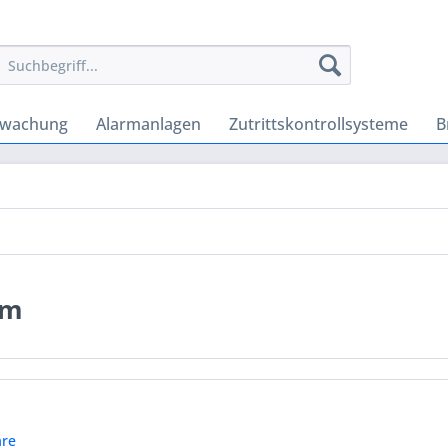
rwachung
Alarmanlagen
Zutrittskontrollsysteme
B
em
re