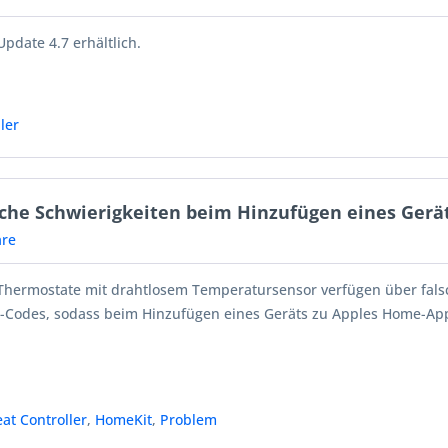
pdate 4.7 erhältlich.
ler
iche Schwierigkeiten beim Hinzufügen eines Gerä
re
Thermostate mit drahtlosem Temperatursensor verfügen über fals
-Codes, sodass beim Hinzufügen eines Geräts zu Apples Home-Ap
at Controller
,
HomeKit
,
Problem