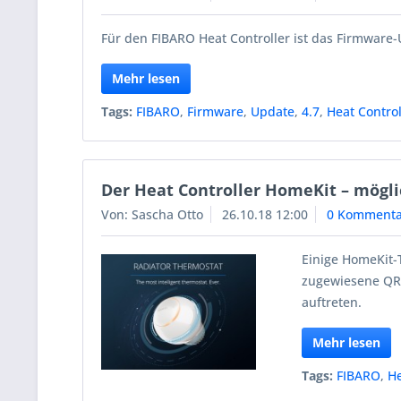
Für den FIBARO Heat Controller ist das Firmware-U
Mehr lesen
Tags:
FIBARO
,
Firmware
,
Update
,
4.7
,
Heat Control
Der Heat Controller HomeKit – mögl
Von: Sascha Otto
26.10.18 12:00
0 Kommenta
Einige HomeKit-
zugewiesene QR
auftreten.
Mehr lesen
Tags:
FIBARO
,
He