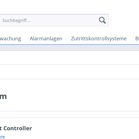
rwachung
Alarmanlagen
Zutrittskontrollsysteme
B
em
 Controller
re