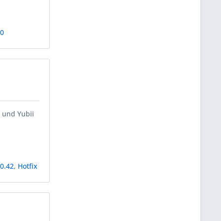
70
e und Yubii
60.42
,
Hotfix