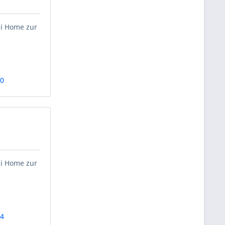
ii Home zur
60
ii Home zur
54