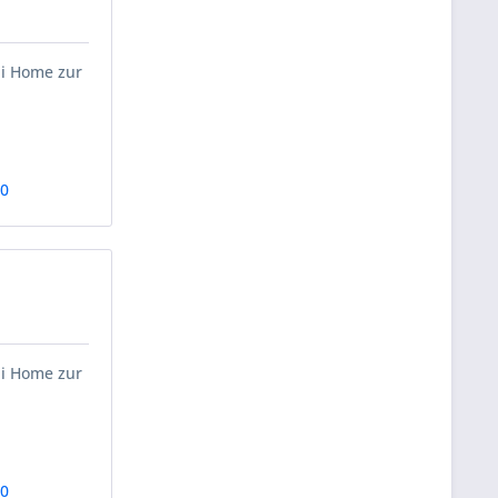
ii Home zur
30
ii Home zur
20