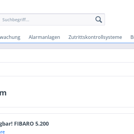
rwachung
Alarmanlagen
Zutrittskontrollsysteme
B
em
gbar! FIBARO 5.200
re