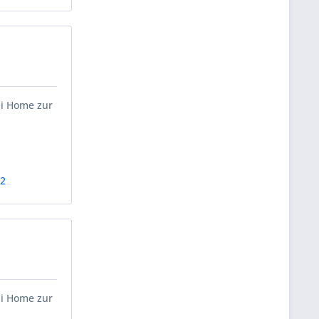
ii Home zur
42
ii Home zur