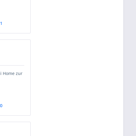
41
ii Home zur
40