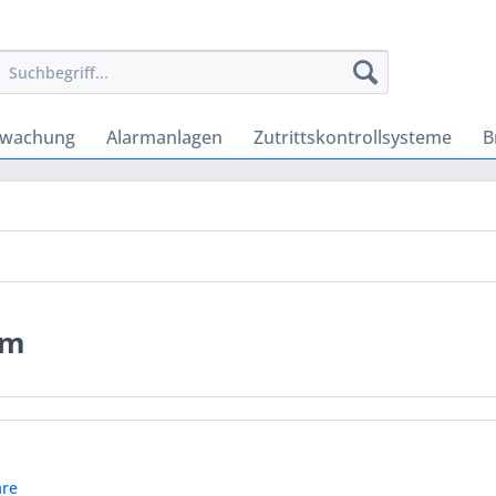
rwachung
Alarmanlagen
Zutrittskontrollsysteme
B
em
re