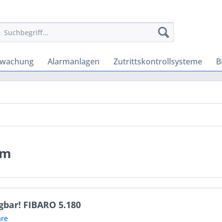
rwachung
Alarmanlagen
Zutrittskontrollsysteme
B
em
gbar! FIBARO 5.180
re