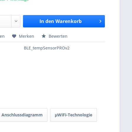
In den
Warenkorb
hen
Merken
Bewerten
BLE_tempSensorPROv2
Anschlussdiagramm
µWiFi-Technologie