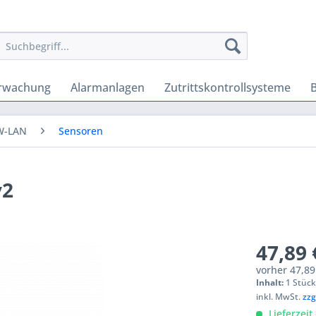
rwachung
Alarmanlagen
Zutrittskontrollsysteme
W-LAN
Sensoren
v2
47,89 
vorher
47,89
Inhalt:
1 Stüc
inkl. MwSt.
zzg
Lieferzeit