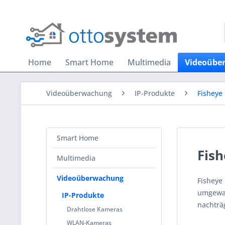
Home
Smart Home
Multimedia
Videoübe
Videoüberwachung
IP-Produkte
Fisheye
Smart Home
Fis
Multimedia
Videoüberwachung
Fisheye
umgewan
IP-Produkte
nachträ
Drahtlose Kameras
WLAN-Kameras