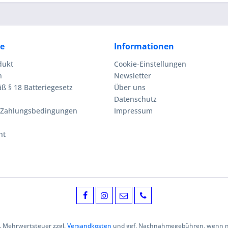
ce
Informationen
dukt
Cookie-Einstellungen
n
Newsletter
ß § 18 Batteriegesetz
Über uns
Datenschutz
 Zahlungsbedingungen
Impressum
ht
zl. Mehrwertsteuer zzgl.
Versandkosten
und ggf. Nachnahmegebühren, wenn ni