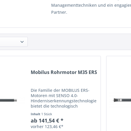
Managementtechniken und ein engagiert
Partner.
Mobilus Rohrmotor M35 ERS
Die Familie der MOBILUS ERS-
Motoren mit SENSO 4.0-
Hinderniserkennungstechnologie
bietet die technologisch
fortschrittlichsten Lösungen für
Inhalt
1 Stück
anspruchsvolle Spezialisten und
ab 141,54 € *
Benutzer von Schutzsystemen.
vorher 123,46 €*
Die Motoren der MOBILUS ERS-