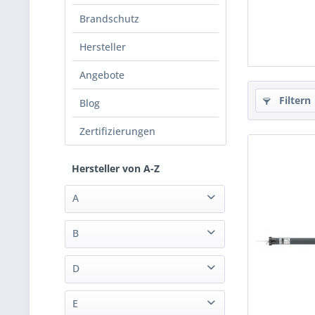
Brandschutz
Hersteller
Angebote
Filtern
Blog
Zertifizierungen
Hersteller von A-Z
A
Aeotec
B
Airzone
blebox
Ajax
D
Aqua-Scope Technologies
Dahua
E
Architettura Sonora