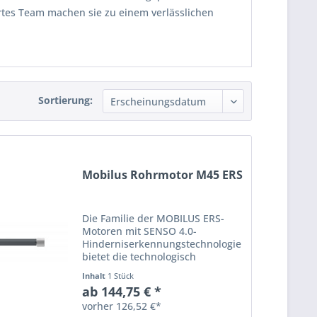
es Team machen sie zu einem verlässlichen
Sortierung:
Mobilus Rohrmotor M45 ERS
Die Familie der MOBILUS ERS-
Motoren mit SENSO 4.0-
Hinderniserkennungstechnologie
bietet die technologisch
fortschrittlichsten Lösungen für
Inhalt
1 Stück
anspruchsvolle Spezialisten und
ab 144,75 € *
Benutzer von Schutzsystemen.
vorher 126,52 €*
Die Motoren der MOBILUS ERS-