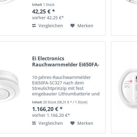
optional funkvernetzbar mit
Inhalt
1 Stück
Funkmodul Ei600MRF, AudioLINK-
42,25 € *
Funktion Optional
vorher 42,25 €*
funkvernetzbar mit Funkmodul
Ei600MRF (separat erhältlich)...
Vergleichen
Merken
Ei Electronics
Rauchwarnmelder Ei650FA-
SC327
10-Jahres-Rauchwarnmelder
Ei650FA-SC327 nach dem
Streulichtprinzip mit fest
eingebauter Lithiumbatterie und
wM-Bus Ferninspektionsmodul
Inhalt
20 Stück
(58,31 € * / 1 Stück)
zur Teil-Ferninspektion gemäß
1.166,20 € *
DIN 14676-1 (Verfahren B), OMS
vorher 1.166,20 €*
Generation 4 fest eingebaute...
Vergleichen
Merken