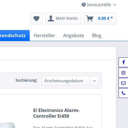
Service/Hilfe
Mein Konto
0,00 € *
randschutz
Hersteller
Angebote
Blog
Sortierung:
Ei Electronics Alarm-
Controller Ei450
Das Alarm-Controller Ei450 zur