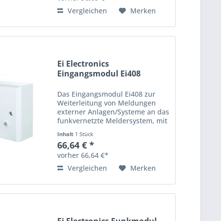
Weiterleiten...
Vergleichen
Merken
Ei Electronics
Eingangsmodul Ei408
Das Eingangsmodul Ei408 zur
Weiterleitung von Meldungen
externer Anlagen/Systeme an das
funkvernetzte Meldersystem, mit
fest eingebauter 6V-
Inhalt
1 Stück
Lithiumbatterie und integriertem
66,64 € *
Funkmodul, 5 Jahre Garantie, 10
vorher 66,64 €*
Jahre Lebensdauer Anschluss...
Vergleichen
Merken