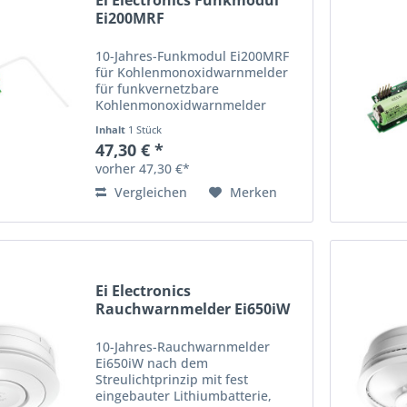
Ei Electronics Funkmodul
Ei200MRF
10-Jahres-Funkmodul Ei200MRF
für Kohlenmonoxidwarnmelder
für funkvernetzbare
Kohlenmonoxidwarnmelder
Ei208iW und Ei208iDW fest
Inhalt
1 Stück
eingebaute 3V-Lithiumbatterie
47,30 € *
erweiterte Funktionalitäten:
vorher 47,30 €*
Funkstreckenüberwachung,
Head-Removal,...
Vergleichen
Merken
Ei Electronics
Rauchwarnmelder Ei650iW
10-Jahres-Rauchwarnmelder
Ei650iW nach dem
Streulichtprinzip mit fest
eingebauter Lithiumbatterie,