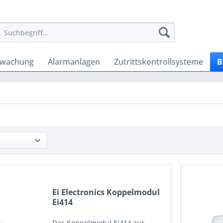
rwachung
Alarmanlagen
Zutrittskontrollsysteme
B
Ei Electronics Koppelmodul
Ei414
Das Koppelmodul Ei414 zur