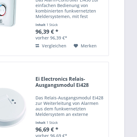
einfachen Bedienung von
kombinierten funkvernetzten
Meldersystemen, mit fest
eingebauter 3V-Lithiumbatterie,
Inhalt
1 Stück
intuitive Einknopf-Bedienung, 5
96,39 € *
Jahre Garantie, 10 Jahre
vorher 96,39 €*
Lebensdauer Fest eingebaute...
Vergleichen
Merken
Ei Electronics Relais-
Ausgangsmodul Ei428
Das Relais-Ausgangsmodul Ei428
zur Weiterleitung von Alarmen
aus dem funkvernetzten
Meldersystem an externe
Anlagen/Systeme, 230 V-
Inhalt
1 Stück
Anschluss, inkl. selbstaufladende
96,69 € *
Notstrombatterie, 5 Jahre
vorher 96,69 €*
Garantie, 10 Jahre Lebensdauer