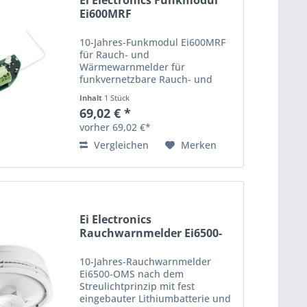
Ei Electronics Funkmodul
Ei600MRF
10-Jahres-Funkmodul Ei600MRF
für Rauch- und
Wärmewarnmelder für
funkvernetzbare Rauch- und
Wärmewarnmelder der
Inhalt
1 Stück
Modellreihe Ei650i und Ei603TYC
69,02 € *
fest eingebaute 3V-
vorher 69,02 €*
Lithiumbatterie erweiterte
Funktionalitäten:
Vergleichen
Merken
Funkstreckenüberwachung,...
Ei Electronics
Rauchwarnmelder Ei6500-
OMS
10-Jahres-Rauchwarnmelder
Ei6500-OMS nach dem
Streulichtprinzip mit fest
eingebauter Lithiumbatterie und