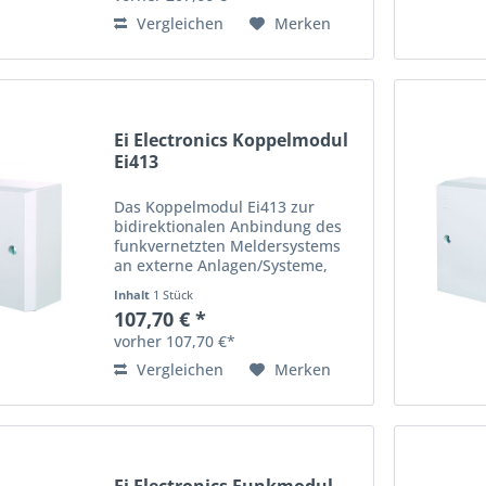
Garantie, 10 Jahre Lebensdauer...
Vergleichen
Merken
Ei Electronics Koppelmodul
Ei413
Das Koppelmodul Ei413 zur
bidirektionalen Anbindung des
funkvernetzten Meldersystems
an externe Anlagen/Systeme,
Stromversorgung 11-30 V DC
Inhalt
1 Stück
über externe Anlage, 5 Jahre
107,70 € *
Garantie, 10 Jahre Lebensdauer
vorher 107,70 €*
Montage wahlweise direkt an/ in
der...
Vergleichen
Merken