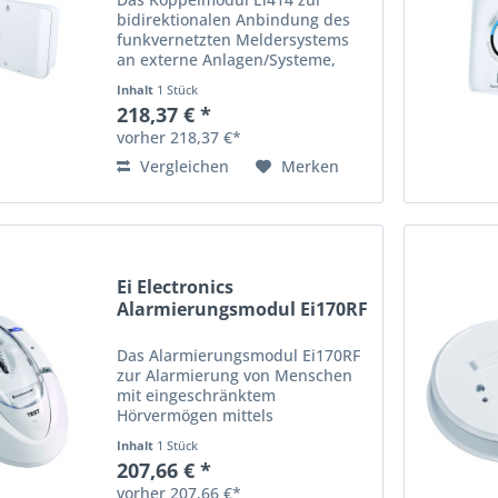
bidirektionalen Anbindung des
funkvernetzten Meldersystems
an externe Anlagen/Systeme,
Stromversorgung 230 V-
Inhalt
1 Stück
Anschluss oder 11-30 V DC über
218,37 € *
externe Anlage, inkl.
vorher 218,37 €*
selbstaufladende
Notstrombatterie, 5 Jahre...
Vergleichen
Merken
Ei Electronics
Alarmierungsmodul Ei170RF
Das Alarmierungsmodul Ei170RF
zur Alarmierung von Menschen
mit eingeschränktem
Hörvermögen mittels
Stroboskoplicht und Rüttelkissen,
Inhalt
1 Stück
230 V-Anschluss, inkl.
207,66 € *
selbstaufladende
vorher 207,66 €*
Notstrombatterie, 5 Jahre