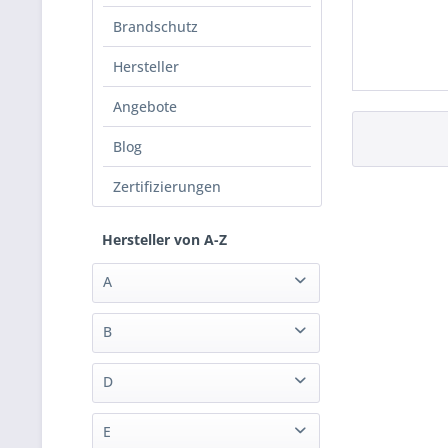
Brandschutz
Hersteller
Angebote
Blog
Zertifizierungen
Hersteller von A-Z
A
Aeotec
B
Airzone
blebox
Ajax
D
Aqua-Scope Technologies
Dahua
E
Architettura Sonora