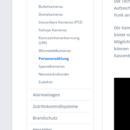
Die Tech
Bulletkameras
Aufzeic
Domekameras
Funk an
Steuerbare Kameras (PTZ)
Die Kam
Fisheye Kameras
bietet 
Kennzeichenerkennung
Möglich
(LPR)
können 
Wärmebildkameras
Kassenb
Personenzählung
Spezialkameras
Netzwerkrekorder
Zubehör
Alarmanlagen
Zutrittskontrollsysteme
Brandschutz
Hersteller