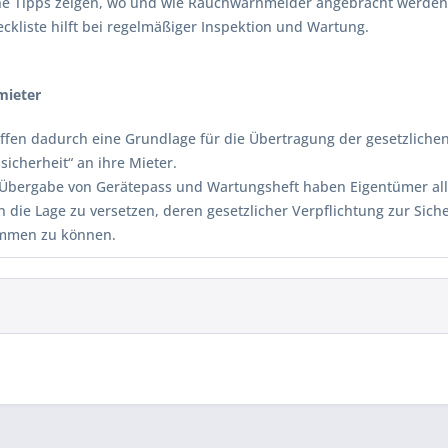
che Tipps zeigen, wo und wie Rauchwarnmelder angebracht werde
ckliste hilft bei regelmäßiger Inspektion und Wartung.
mieter
affen dadurch eine Grundlage für die Übertragung der gesetzliche
sicherheit“ an ihre Mieter.
 Übergabe von Gerätepass und Wartungsheft haben Eigentümer alle
n die Lage zu versetzen, deren gesetzlicher Verpflichtung zur Sich
mmen zu können.