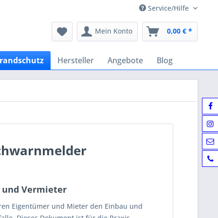
Service/Hilfe
Mein Konto
0,00 € *
randschutz
Hersteller
Angebote
Blog
uchwarnmelder
 und Vermieter
ren Eigentümer und Mieter den Einbau und
le. Dieses Dokument ist für die Praxis