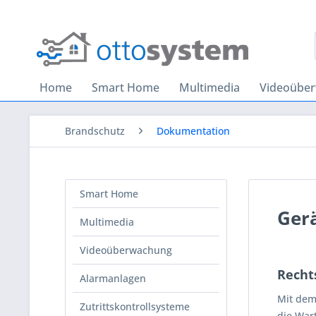
Home
Smart Home
Multimedia
Videoübe
Brandschutz
Dokumentation
Smart Home
Ger
Multimedia
Videoüberwachung
Recht
Alarmanlagen
Mit dem
Zutrittskontrollsysteme
die War