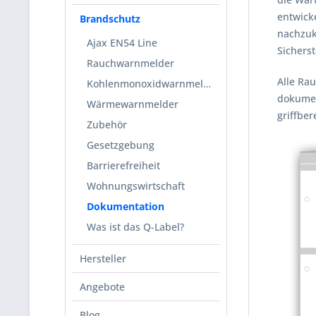
entwick
Brandschutz
nachzuk
Ajax EN54 Line
Sichers
Rauchwarnmelder
Alle Ra
Kohlenmonoxidwarnmelder
dokumen
Wärmewarnmelder
griffbere
Zubehör
Gesetzgebung
Barrierefreiheit
Wohnungswirtschaft
Dokumentation
Was ist das Q-Label?
Hersteller
Angebote
Blog