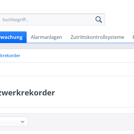
rwachung
Alarmanlagen
Zutrittskontrollsysteme
krekorder
zwerkrekorder