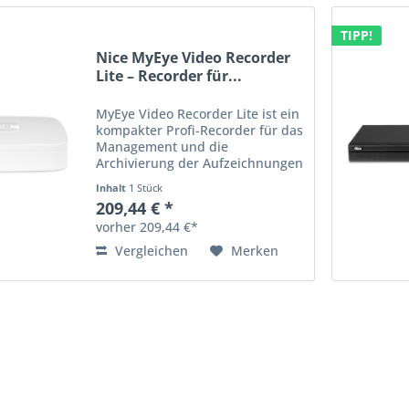
TIPP!
Nice MyEye Video Recorder
Lite – Recorder für...
MyEye Video Recorder Lite ist ein
kompakter Profi-Recorder für das
Management und die
Archivierung der Aufzeichnungen
der IP-Videokameras der MyEye-
Inhalt
1 Stück
Reihe. Mit MyEye Video Recorder
209,44 € *
Lite können Sie: Die Aufnahmen
vorher 209,44 €*
der Videokameras live über...
Vergleichen
Merken