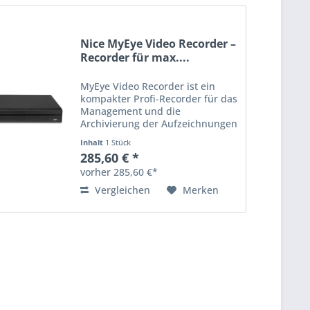
Nice MyEye Video Recorder –
Recorder für max....
MyEye Video Recorder ist ein
kompakter Profi-Recorder für das
Management und die
Archivierung der Aufzeichnungen
der IP-Videokameras der MyEye-
Inhalt
1 Stück
Reihe. Mit MyEye Video Recorder
285,60 € *
können Sie: Die Aufnahmen der
vorher 285,60 €*
Videokameras live über Ihr...
Vergleichen
Merken