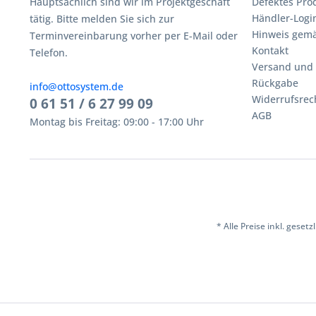
Hauptsächlich sind wir im Projektgeschäft
Defektes Pro
Händler-Logi
tätig. Bitte melden Sie sich zur
Hinweis gemä
Terminvereinbarung vorher per E-Mail oder
Kontakt
Telefon.
Versand und
Rückgabe
info@ottosystem.de
Widerrufsrec
0 61 51 / 6 27 99 09
AGB
Montag bis Freitag: 09:00 - 17:00 Uhr
* Alle Preise inkl. geset