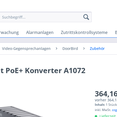
rwachung
Alarmanlagen
Zutrittskontrollsysteme
Video-Gegensprechanlagen
DoorBird
Zubehör
et PoE+ Konverter A1072
364,16
vorher
364,1
Inhalt:
1 Stüc
inkl. MwSt.
zzg
Lieferzeit