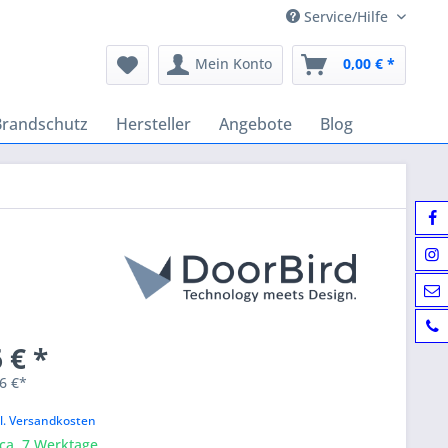
Service/Hilfe
Mein Konto
0,00 € *
Brandschutz
Hersteller
Angebote
Blog
 € *
6 €*
k
l. Versandkosten
 ca. 7 Werktage