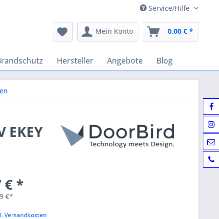
Service/Hilfe
Mein Konto
0,00 € *
Brandschutz
Hersteller
Angebote
Blog
en
V EKEY
 € *
9 €*
k
l. Versandkosten