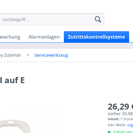
rwachung
Alarmanlagen
Zutrittskontrollsysteme
ey Zubehör
Servicewerkzeug
I auf E
26,29 
vorher
20,08
Inhalt:
1 Stüc
inkl. MwSt.
zzg
Sofort ver