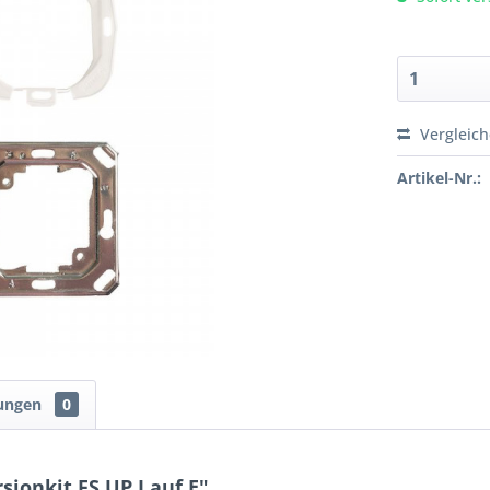
Vergleic
Artikel-Nr.:
ungen
0
ionkit FS UP I auf E"