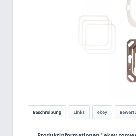
Beschreibung
Links
ekey
Bewert
Produktinformationen "ekey convers