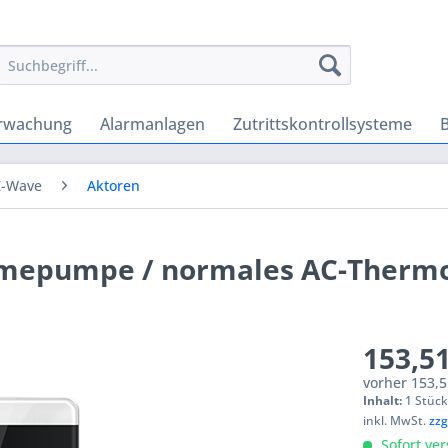
rwachung
Alarmanlagen
Zutrittskontrollsysteme
Z-Wave
Aktoren
epumpe / normales AC-Thermo
153,51
vorher
153,5
Inhalt:
1 Stüc
inkl. MwSt.
zzg
Sofort ver