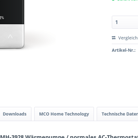
Vergleic
Artikel-Nr.:
Downloads
MCO Home Technology
Technische Date
 MH-3928 Wärmepumpe / normales AC-Thermosta