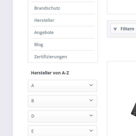
Brandschutz
Hersteller
Filtern
Angebote
Blog
Zertifizierungen
Hersteller von A-Z
A
Aeotec
B
Airzone
blebox
Ajax
D
Aqua-Scope Technologies
Dahua
E
Architettura Sonora