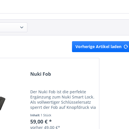
Vorherige Artikel laden
Nuki Fob
Der Nuki Fob ist die perfekte
Ergänzung zum Nuki Smart Lock.
Als vollwertiger Schlüsselersatz
sperrt der Fob auf Knopfdruck via
Bluetooth die Tür auf- bzw. zu.
Inhalt
1 Stück
Eine Fernbedienung für alle, die
59,00 € *
es gern einfach haben.
vorher 49,00 €*
Nahtlose...