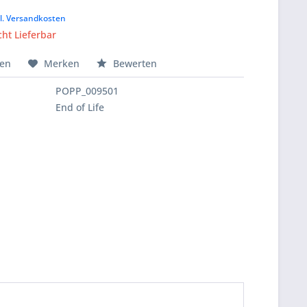
k
l. Versandkosten
cht Lieferbar
hen
Merken
Bewerten
POPP_009501
End of Life