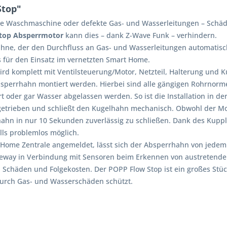
Stop"
e Waschmaschine oder defekte Gas- und Wasserleitungen – Schäde
top Absperrmotor
kann dies – dank Z-Wave Funk – verhindern.
ähne, der den Durchfluss an Gas- und Wasserleitungen automatisch
 für den Einsatz im vernetzten Smart Home.
 wird komplett mit Ventilsteuerung/Motor, Netzteil, Halterung und 
errhahn montiert werden. Hierbei sind alle gängigen Rohrnormen,
 oder gar Wasser abgelassen werden. So ist die Installation in der
trieben und schließt den Kugelhahn mechanisch. Obwohl der Motor
ahn in nur 10 Sekunden zuverlässig zu schließen. Dank des Kuppl
alls problemlos möglich.
 Home Zentrale angemeldet, lässt sich der Absperrhahn von jede
way in Verbindung mit Sensoren beim Erkennen von austretende
 Schäden und Folgekosten. Der POPP Flow Stop ist ein großes Stück
urch Gas- und Wasserschäden schützt.