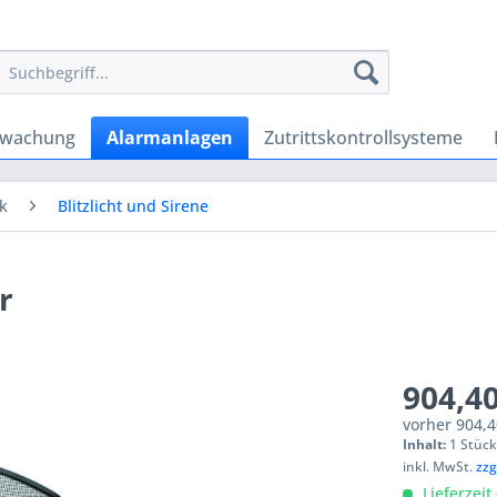
rwachung
Alarmanlagen
Zutrittskontrollsysteme
k
Blitzlicht und Sirene
r
904,40
vorher
904,4
Inhalt:
1 Stüc
inkl. MwSt.
zzg
Lieferzeit