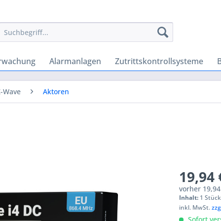
rwachung
Alarmanlagen
Zutrittskontrollsysteme
Z-Wave
Aktoren
19,94 
vorher
19,94
Inhalt:
1 Stüc
inkl. MwSt.
zzg
Sofort ver