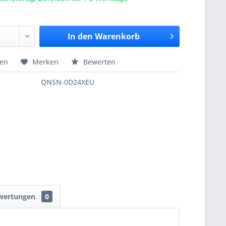
In den
Warenkorb
hen
Merken
Bewerten
QNSN-0D24XEU
wertungen
0