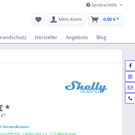
Service/Hilfe
Mein Konto
0,00 € *
Brandschutz
Hersteller
Angebote
Blog
€ *
 €*
k
l. Versandkosten
sandfertig, Lieferzeit ca. 1-3 Werktage