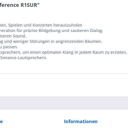
ference R1SUR"
lmen, Spielen und Konzerten herauszuholen
neration für präzise Bildgebung und sauberen Dialog.
ziseren Sound.
tung und weniger Störungen in angrenzenden Räumen.
u passen.
tsprechern, um einen optimalen Klang in jedem Raum zu erzielen.
n Sonance-Lautsprechern.
ce
Informationen