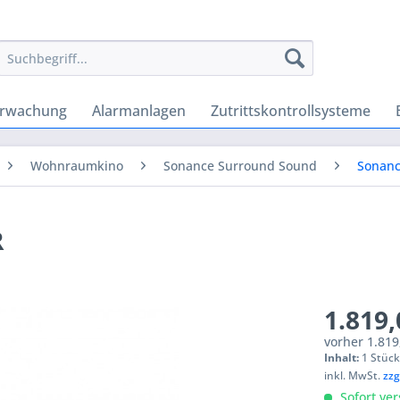
erwachung
Alarmanlagen
Zutrittskontrollsysteme
Wohnraumkino
Sonance Surround Sound
Sonanc
R
1.819,
vorher
1.819
Inhalt:
1 Stüc
inkl. MwSt.
zzg
Sofort ver