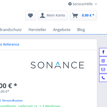
Service/Hilfe
Mein Konto
0,00 € *
Brandschutz
Hersteller
Angebote
Blog
e Reference
00 € *
,00 €*
k
l. Versandkosten
sandfertig, Lieferzeit ca. 1-3 Werktage