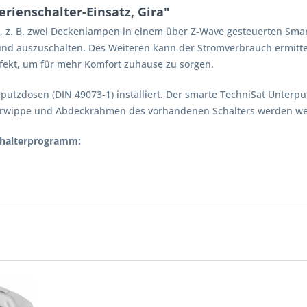
rienschalter-Einsatz, Gira"
h, z. B. zwei Deckenlampen in einem über Z-Wave gesteuerten Smar
- und auszuschalten. Des Weiteren kann der Stromverbrauch ermitt
ekt, um für mehr Komfort zuhause zu sorgen.
putzdosen (DIN 49073-1) installiert. Der smarte TechniSat Unterp
terwippe und Abdeckrahmen des vorhandenen Schalters werden we
Schalterprogramm: