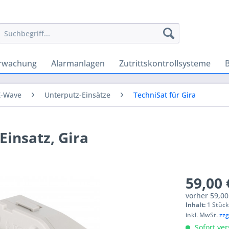
rwachung
Alarmanlagen
Zutrittskontrollsysteme
Z-Wave
Unterputz-Einsätze
TechniSat für Gira
Einsatz, Gira
59,00 
vorher
59,00
Inhalt:
1 Stüc
inkl. MwSt.
zzg
Sofort ver