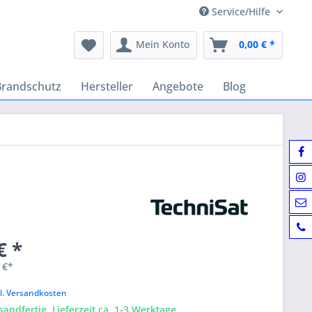
Service/Hilfe
Mein Konto
0,00 € *
Brandschutz
Hersteller
Angebote
Blog
€ *
 €*
k
l. Versandkosten
sandfertig, Lieferzeit ca. 1-3 Werktage