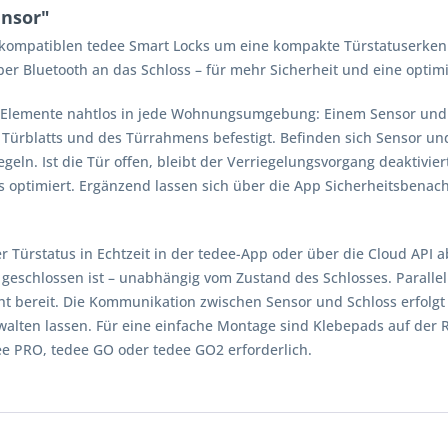
ensor"
n kompatiblen tedee Smart Locks um eine kompakte Türstatuserkenn
ber Bluetooth an das Schloss – für mehr Sicherheit und eine optimi
en Elemente nahtlos in jede Wohnungsumgebung: Einem Sensor und
 Türblatts und des Türrahmens befestigt. Befinden sich Sensor und
eln. Ist die Tür offen, bleibt der Verriegelungsvorgang deaktivier
 optimiert. Ergänzend lassen sich über die App Sicherheitsbenach
r Türstatus in Echtzeit in der tedee-App oder über die Cloud API ab
er geschlossen ist – unabhängig vom Zustand des Schlosses. Parall
icht bereit. Die Kommunikation zwischen Sensor und Schloss erfolg
lten lassen. Für eine einfache Montage sind Klebepads auf der Rü
dee PRO, tedee GO oder tedee GO2 erforderlich.