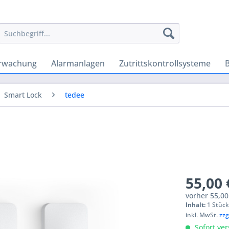
rwachung
Alarmanlagen
Zutrittskontrollsysteme
Smart Lock
tedee
55,00 
vorher
55,00
Inhalt:
1 Stüc
inkl. MwSt.
zzg
Sofort ver