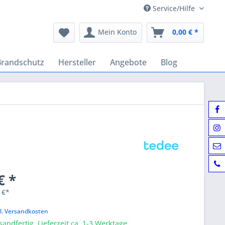
Service/Hilfe
Mein Konto
0,00 € *
Brandschutz
Hersteller
Angebote
Blog
€ *
 €*
k
l. Versandkosten
sandfertig, Lieferzeit ca. 1-3 Werktage