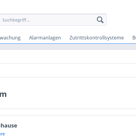
rwachung
Alarmanlagen
Zutrittskontrollsysteme
B
em
uhause
re