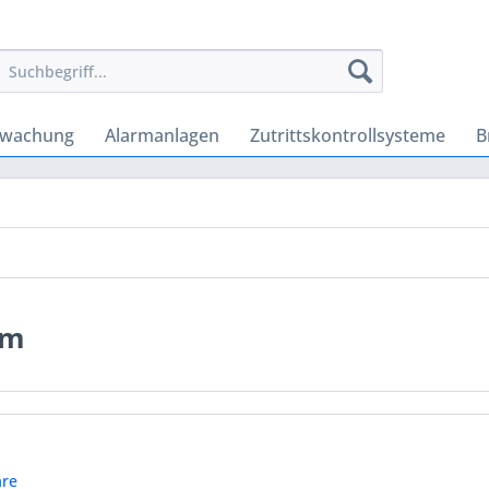
rwachung
Alarmanlagen
Zutrittskontrollsysteme
B
em
re