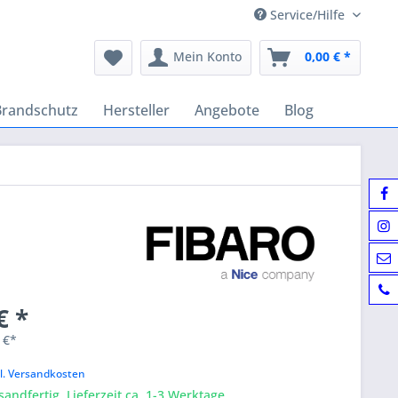
Service/Hilfe
Mein Konto
0,00 € *
Brandschutz
Hersteller
Angebote
Blog
€ *
 €*
k
l. Versandkosten
sandfertig, Lieferzeit ca. 1-3 Werktage