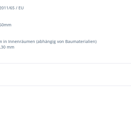
011/65 / EU
≥ 60mm
0 m in Innenräumen (abhängig von Baumaterialien)
20,30 mm