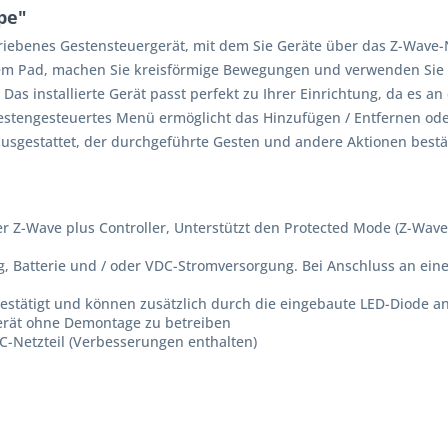
pe"
etriebenes Gestensteuergerät, mit dem Sie Geräte über das Z-Wave
dem Pad, machen Sie kreisförmige Bewegungen und verwenden Sie 
 Das installierte Gerät passt perfekt zu Ihrer Einrichtung, da es a
 Gestengesteuertes Menü ermöglicht das Hinzufügen / Entfernen od
usgestattet, der durchgeführte Gesten und andere Aktionen bestät
r Z-Wave plus Controller, Unterstützt den Protected Mode (Z-Wav
 Batterie und / oder VDC-Stromversorgung. Bei Anschluss an eine 
tätigt und können zusätzlich durch die eingebaute LED-Diode a
erät ohne Demontage zu betreiben
C-Netzteil (Verbesserungen enthalten)