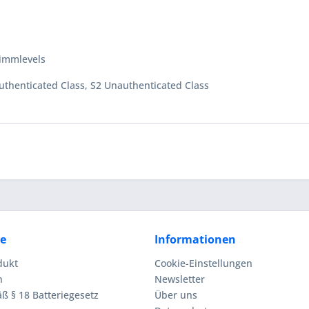
immlevels
thenticated Class, S2 Unauthenticated Class
ce
Informationen
dukt
Cookie-Einstellungen
n
Newsletter
ß § 18 Batteriegesetz
Über uns