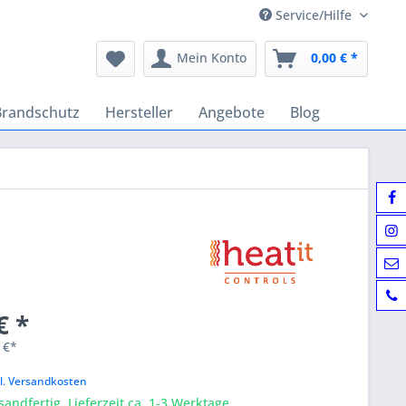
Service/Hilfe
Mein Konto
0,00 € *
Brandschutz
Hersteller
Angebote
Blog
€ *
 €*
k
l. Versandkosten
sandfertig, Lieferzeit ca. 1-3 Werktage