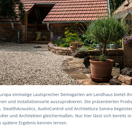
Europa einmalige Lautsprecher Demogarten am Landhaus bietet Ihn
hen und Installationsorte auszuprobieren. Die präsentierten Produ
, StealthAcoustics, AudioControl und Architettura Sonora begeis
dler und Architekten gleichermaßen. Nur hier lässt sich bereits i
s spätere Ergebnis kennen lernen.