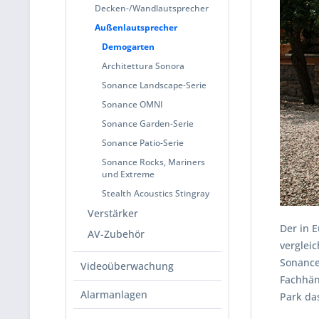
Decken-/Wandlautsprecher
Außenlautsprecher
Demogarten
Architettura Sonora
Sonance Landscape-Serie
Sonance OMNI
Sonance Garden-Serie
Sonance Patio-Serie
Sonance Rocks, Mariners
und Extreme
Stealth Acoustics Stingray
Verstärker
Der in 
AV-Zubehör
vergleic
Sonance
Videoüberwachung
Fachhän
Alarmanlagen
Park da