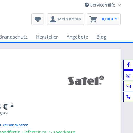
Service/Hilfe
Mein Konto
0,00 € *
Brandschutz
Hersteller
Angebote
Blog
 € *
3 €*
k
l. Versandkosten
sandfertig, Lieferzeit ca. 1-3 Werktage