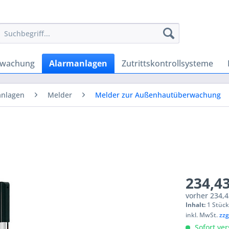
rwachung
Alarmanlagen
Zutrittskontrollsysteme
anlagen
Melder
Melder zur Außenhautüberwachung
234,43
vorher
234,4
Inhalt:
1 Stüc
inkl. MwSt.
zzg
Sofort ver