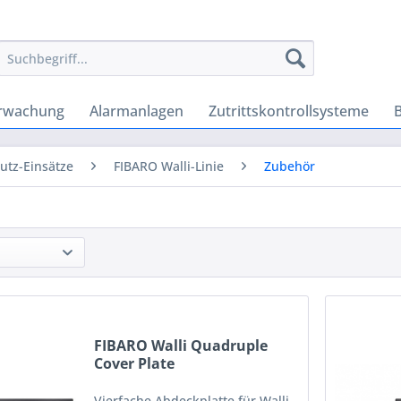
rwachung
Alarmanlagen
Zutrittskontrollsysteme
utz-Einsätze
FIBARO Walli-Linie
Zubehör
FIBARO Walli Quadruple
Cover Plate
Vierfache Abdeckplatte für Walli-