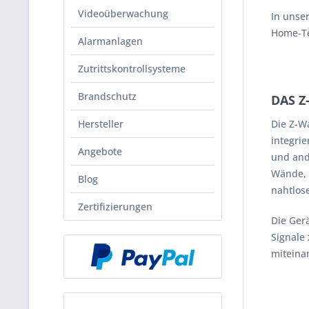
Videoüberwachung
In unse
Home-Te
Alarmanlagen
Zutrittskontrollsysteme
Brandschutz
DAS 
Die Z-W
Hersteller
integri
Angebote
und and
Wände, 
Blog
nahtlos
Zertifizierungen
Die Ger
Signale
miteina