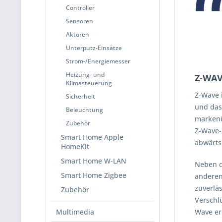
Controller
Sensoren
Aktoren
Unterputz-Einsätze
Strom-/Energiemesser
Heizung- und
Z-WAV
Klimasteuerung
Z-Wave 
Sicherheit
und das
Beleuchtung
markenü
Zubehör
Z-Wave-
Smart Home Apple
abwärts
HomeKit
Smart Home W-LAN
Neben de
Smart Home Zigbee
anderen
zuverlä
Zubehör
Verschl
Wave er
Multimedia