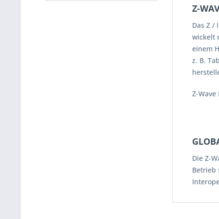
Z-WAV
Das Z /
wickelt
einem H
z. B. T
herstel
Z-Wave 
GLOB
Die Z-W
Betrieb
Interope