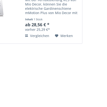
Mio Decor, können Sie die
elektrische Gardinenschiene
mMotion Plus von Mio Decor mit
dem Motor Comfort 90 steuern.
Inhalt
1 Stück
1-, 7- oder 16-Kanal
ab 28,56 € *
Funkhandsender
vorher 25,29 €*
Betriebsspannung: 3 V (Batterie
Typ CR 2032) Farbe:...
Vergleichen
Merken