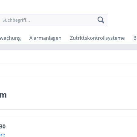
rwachung
Alarmanlagen
Zutrittskontrollsysteme
B
em
30
re