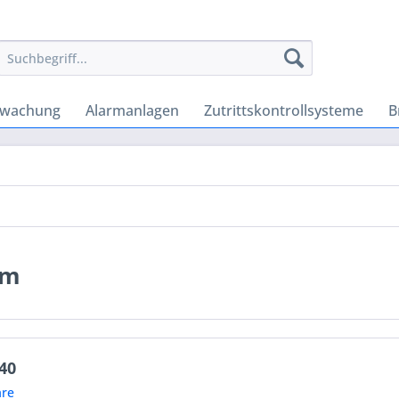
rwachung
Alarmanlagen
Zutrittskontrollsysteme
B
em
40
re