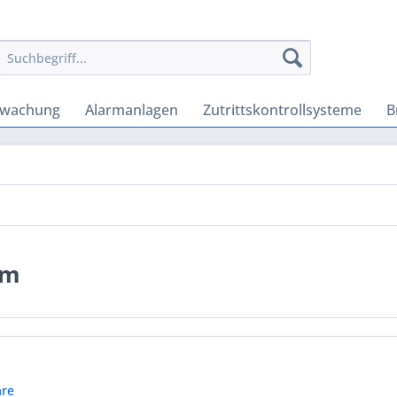
rwachung
Alarmanlagen
Zutrittskontrollsysteme
B
em
re