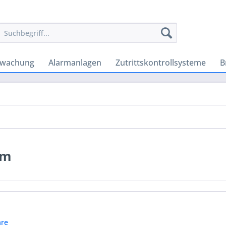
rwachung
Alarmanlagen
Zutrittskontrollsysteme
B
em
re